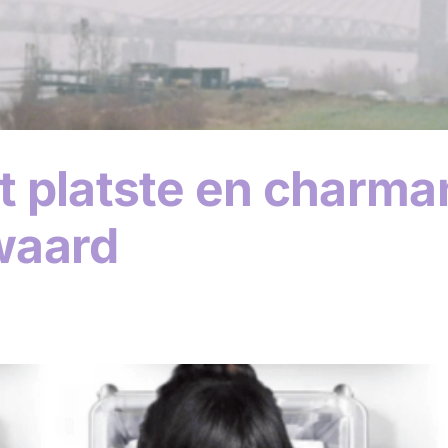
et platste en charma
waard