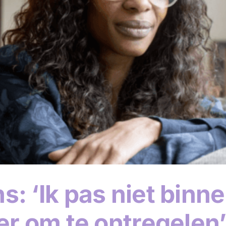
: ‘Ik pas niet binne
er om te ontregelen