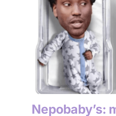
n de
Nepobaby’s: m