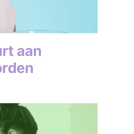
urt aan
orden