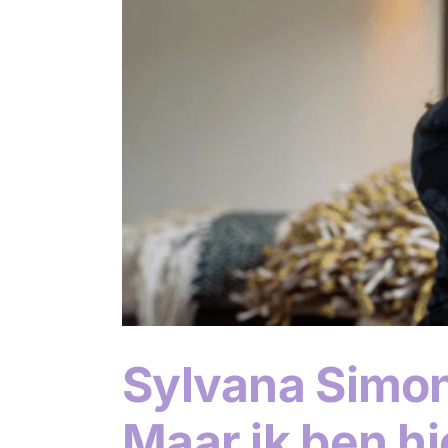
len’
Sylvana Simons
Maar ik ben hi