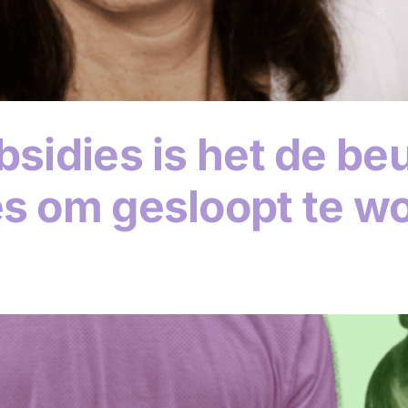
bsidies is het de be
es om gesloopt te w