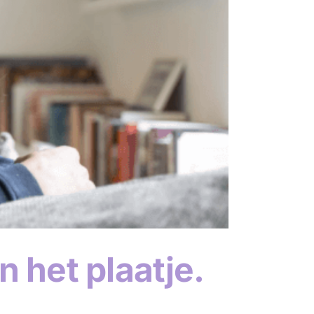
n het plaatje.
’