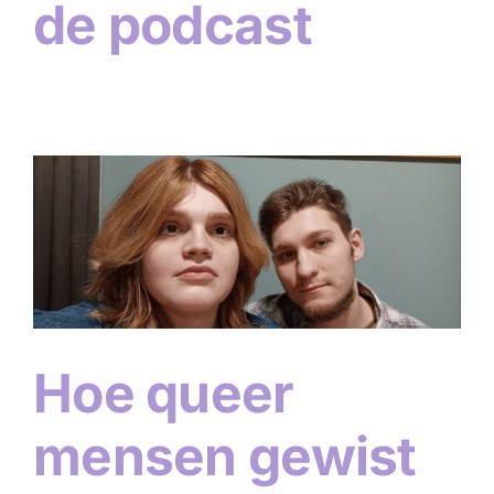
de podcast
Hoe queer
mensen gewist