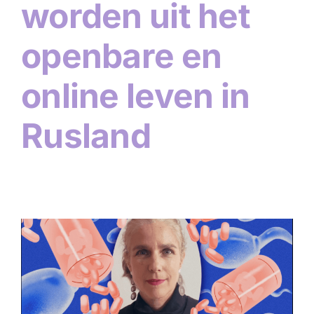
worden uit het
openbare en
online leven in
Rusland