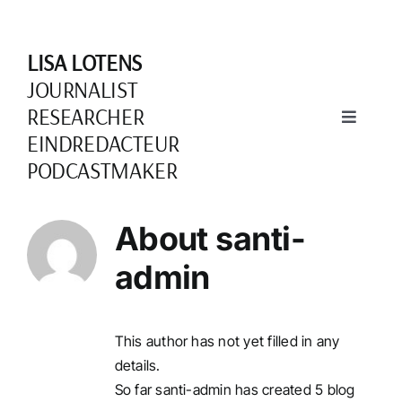
Skip
to
LISA LOTENS
content
JOURNALIST
RESEARCHER
Toggle
EINDREDACTEUR
Navigati
PODCASTMAKER
Over mij
About
santi-
admin
Schrijven
Documentaires
This author has not yet filled in any
details.
So far santi-admin has created 5 blog
Podcasts