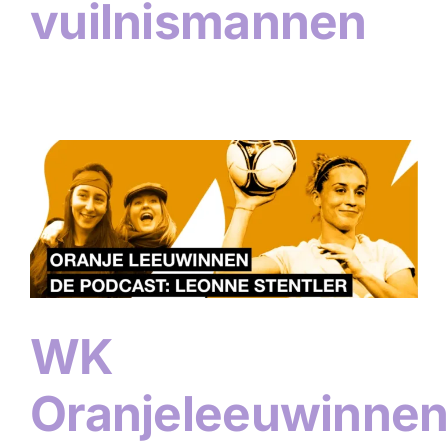
vuilnismannen
WK
Oranjeleeuwinnen