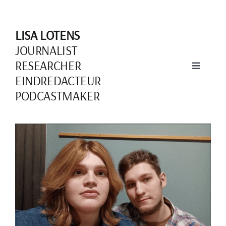
Skip
to
LISA LOTENS
content
JOURNALIST
RESEARCHER
Toggle
EINDREDACTEUR
Navigati
PODCASTMAKER
Over mij
View
Larger
Image
Schrijven
Documentaires
Podcasts