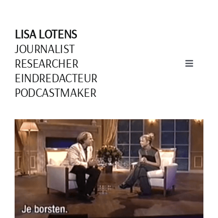
Skip
to
LISA LOTENS
content
JOURNALIST
RESEARCHER
Toggle
EINDREDACTEUR
Navigati
PODCASTMAKER
Over mij
View
Larger
Image
Schrijven
Documentaires
Podcasts