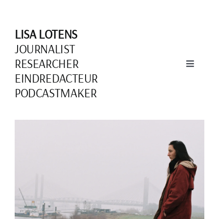
Skip
to
LISA LOTENS
content
JOURNALIST
RESEARCHER
Toggle
EINDREDACTEUR
Navigati
PODCASTMAKER
Over mij
View
Larger
Image
Schrijven
Documentaires
Podcasts