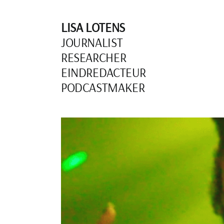
Skip
to
LISA LOTENS
content
JOURNALIST
RESEARCHER
EINDREDACTEUR
PODCASTMAKER
View
Larger
Image